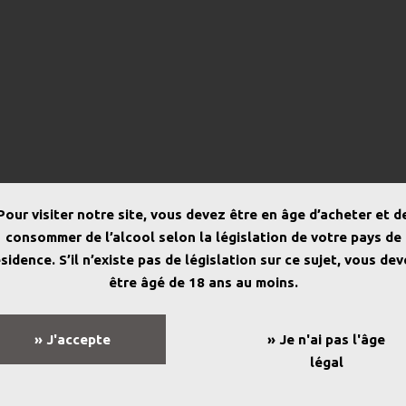
Pour visiter notre site, vous devez être en âge d’acheter et d
consommer de l’alcool selon la législation de votre pays de
sidence. S’il n’existe pas de législation sur ce sujet, vous de
être âgé de 18 ans au moins.
» J'accepte
» Je n'ai pas l'âge
légal