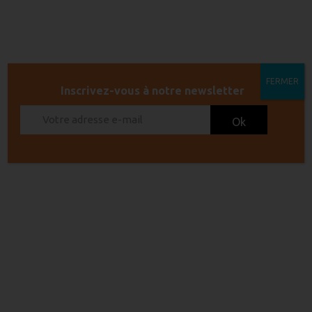
204 Boulevard du monument,
11210 Port-la-Nouvelle
04 68 58 45 51
FERMER
Inscrivez-vous à notre newsletter
Lundi : FERMÉ
Mardi : 9h – 12h30 / 16h – 19h30
Mercredi : 9h – 12h30 / 16h – 19h30
Jeudi : 9h – 12h30 / 16h – 19h30
Vendredi : 9h – 12h30 / 16h – 19h30
Samedi : 9h – 12h30 / 16h – 19h30
Dimanche : 9h30 – 12h30
HORAIRES EXCEPTIONNELS :
Jours fériés : FERMÉ l’après-midi
1 er mai : fermeture exceptionnelle toute la
journée