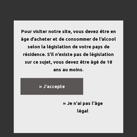
« Tous les Évènements
Pour visiter notre site, vous devez être en
âge d’acheter et de consommer de l’alcool
Cet évènement est passé.
selon la législation de votre pays de
résidence. S’il n’existe pas de législation
RDV du Centenaire : rencontre à
sur ce sujet, vous devez être âgé de 18
la médiathèque de Leucate
ans au moins.
6 mars 2020 @ 18 h 00 min
-
20 h 00 min
» J'accepte
» Je n'ai pas l'âge
légal