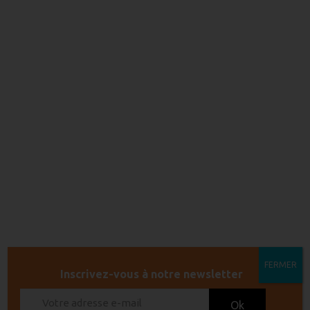
Après le débat, un apéritif sera offert à tous les
participants.
Soirée organisée par la Mairie de Leucate et sa
médiathèque en partenariat avec notre coopérative.
Entrée gratuite.
Réservation au 04 68 40 25 19.
Ajouter au calendrier
FERMER
Inscrivez-vous à notre newsletter
DÉTAILS