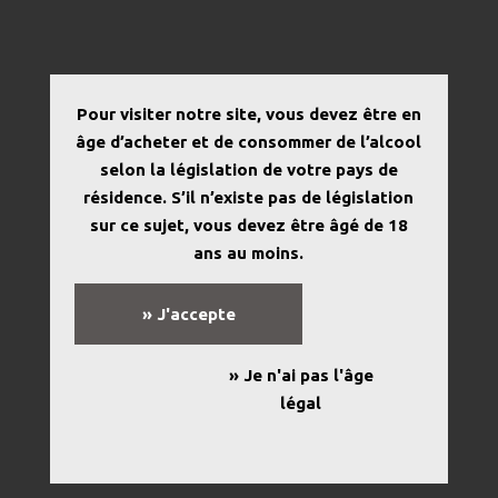
Pour visualiser le planning, veuillez cliquer sur le lien ci
Pour visiter notre site, vous devez être en
dessous :
âge d’acheter et de consommer de l’alcool
2Planning V4 vendange du 25 au 30082025
selon la législation de votre pays de
résidence. S’il n’existe pas de législation
sur ce sujet, vous devez être âgé de 18
ans au moins.
ARTICLES RÉCENTS
» J'accepte
CONTRÔLE
MATURITÉ DU
03/08/2026
» Je n'ai pas l'âge
légal
5 août 2026
🍷 LES PROMOTIONS