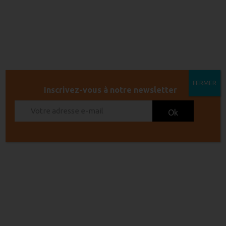
10 h 30 min - 12 h 00 min
Prix :
4,50€
FERMER
Inscrivez-vous à notre newsletter
LIEU
Chai la Prade de Leucate