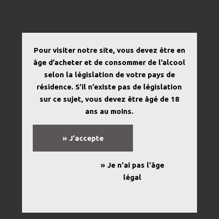
« Tous les Évènements
Pour visiter notre site, vous devez être en
âge d’acheter et de consommer de l’alcool
Cet évènement est passé.
selon la législation de votre pays de
résidence. S’il n’existe pas de législation
Visites guidées du Chai de
sur ce sujet, vous devez être âgé de 18
vinification
ans au moins.
4,50€
4 mai 2019 @ 10 h 30 min
-
12 h 00 min
» J'accepte
» Je n'ai pas l'âge
légal