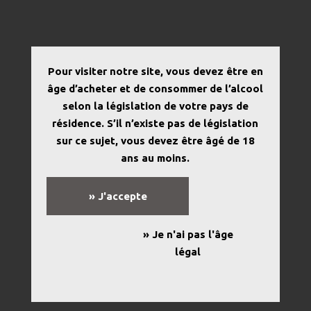
La famille
Cap ou pas Cap ?
s’agrandit !
Pour visiter notre site, vous devez être en
Après avoir conquis les amateurs de
rouge
et de
blanc
, la
âge d’acheter et de consommer de l’alcool
gamme accueille aujourd’hui une
nouvelle cuvée en
selon la législation de votre pays de
rosé
, en
Vin de France bio
. Une belle nouveauté qui
résidence. S’il n’existe pas de législation
promet de faire pétiller vos beaux jours.
sur ce sujet, vous devez être âgé de 18
ans au moins.
UN ROSÉ BIO, FRAIS ET FRUITÉ ☀️
Ce nouveau rosé, certifié en agriculture biologique,
s’inscrit parfaitement dans l’esprit de la gamme : un vin
» J'accepte
accessible, convivial, et toujours prêt à vous
accompagner en toute simplicité. Avec sa robe pâle, ses
» Je n'ai pas l'âge
notes fruitées et sa belle fraîcheur, il s’invite tout
légal
naturellement à vos apéros, pique-niques ou soirées
d’été.