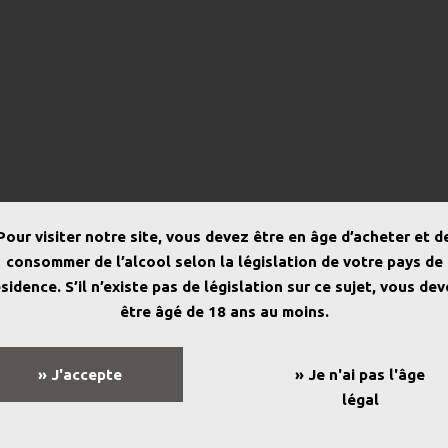
x
Vignobles Cap Leucate
: la
Foire aux Vins
revient du
6 au 22
Pour visiter notre site, vous devez être en âge d’acheter et d
s manquer !
consommer de l’alcool selon la législation de votre pays de
sidence. S’il n’existe pas de législation sur ce sujet, vous de
és gourmands ou de blancs élégants, c’est le moment idéal pour
être âgé de 18 ans au moins.
blématiques.
» J'accepte
» Je n'ai pas l'âge
uteurs exclusifs et également sur notre
boutique en ligne
.
légal