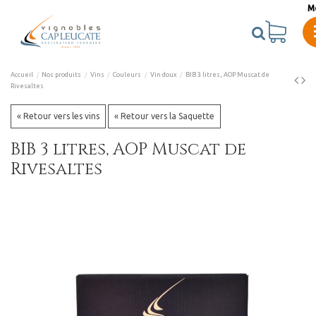
M
Accueil
Nos produits
Vins
Couleurs
Vin doux
BIB 3 litres, AOP Muscat de
Rivesaltes
« Retour vers les vins
« Retour vers la Saquette
BIB 3 litres, AOP Muscat de
Rivesaltes