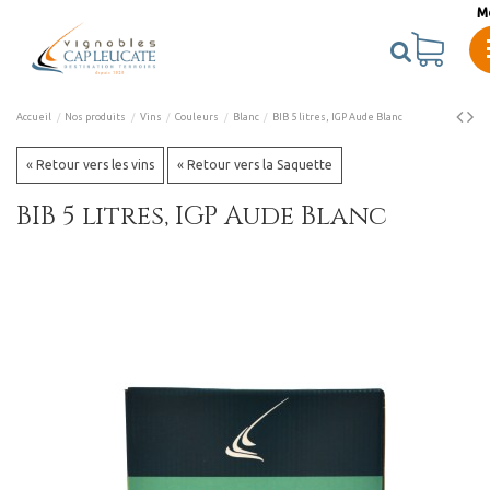
M
Accueil
Nos produits
Vins
Couleurs
Blanc
BIB 5 litres, IGP Aude Blanc
« Retour vers les vins
« Retour vers la Saquette
BIB 5 litres, IGP Aude Blanc