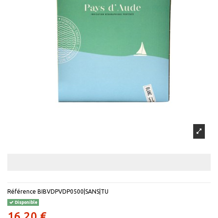
Référence
BIBVDPVDP0500|SANS|TU
Disponible
16,20 €