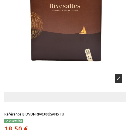
Référence
BIDVDNRIV0300|SANS|TU
Disponible
18,50 €