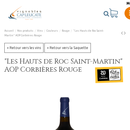
M
Accueil
Nos produits
Vins
Couleurs
Rouge
"Les Hauts de Roc Saint-
Martin" AOP Corbières Rouge
« Retour vers les vins
« Retour vers la Saquette
"Les Hauts de Roc Saint-Martin"
AOP Corbières Rouge