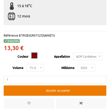
15 à 18°C
12 mois
Référence
BTRCBSGR07523|SANS|TU
Disponible
13,30 €
Rouge
Couleur
Appellation
Volume
Millésime
Ajouter au panier