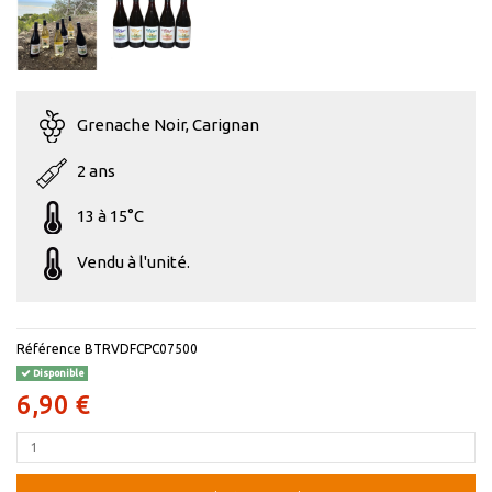
Grenache Noir, Carignan
2 ans
13 à 15°C
Vendu à l'unité.
Référence
BTRVDFCPC07500
Disponible
6,90 €